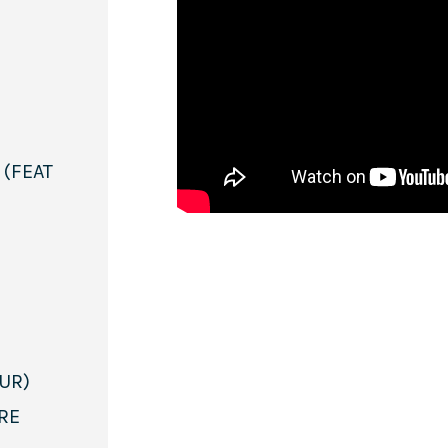
 (FEAT
ŒUR)
TRE