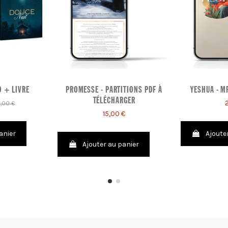
D + LIVRE
PROMESSE - PARTITIONS PDF À
YESHUA - M
TÉLÉCHARGER
,00 €
15,00 €
anier
Ajoute
Ajouter au panier