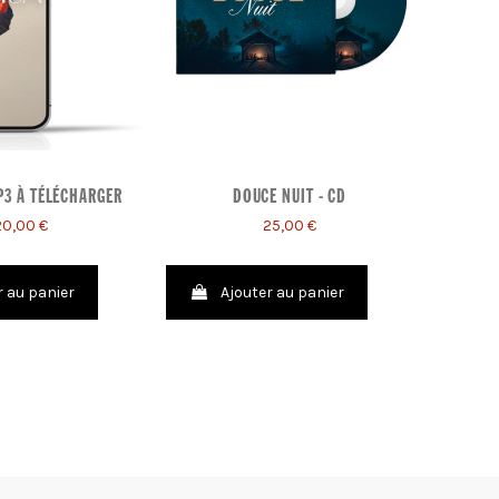
P3 À TÉLÉCHARGER
DOUCE NUIT - CD
PACK 
20,00 €
25,00 €
r au panier
Ajouter au panier
A