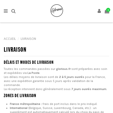
0
ACCUEIL
LIVRAISON
LIVRAISON
DÉLAIS ET MODES DE LIVRAISON
Toutes les commandes passées sur
glorious.fr
sont préparées avec soin
et expédiées via
La Poste
.
Les délais moyens de livraison sont de
2 à 5 jours ouvrés
pour la France,
avec une expédition garantie sous 5 jours après validation de la
commande.
La réception intervient donc généralement sous
7 jours ouvrés maximum
.
ZONES DE LIVRAISON
France métropolitaine :
frais de port inclus dans le prix indiqué.
International
(Belgique, Suisse, Luxembourg, Canada, etc.) : un
supplément est automatiquement calculé lors du choix du pays de