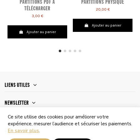
PARTITIONS PDF À
PARTITIONS PHYSIQUE
TÉLÉCHARGER
20,00 €
3,00 €
Ajouter au panier
Ajouter au panier
LIENS UTILES
NEWSLETTER
Ce site utilise des cookies pour améliorer votre
expérience, mesurer l’audience et sécuriser les paiements.
En savoir plus
.
© 2026 - ABT Prod |
Site réalisé et maintenu par Gracyl