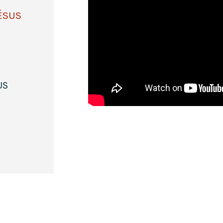
JÉSUS
US