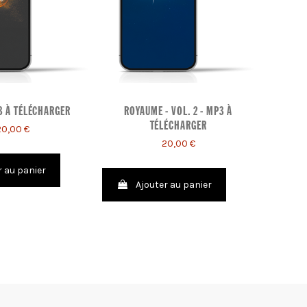
3 À TÉLÉCHARGER
ROYAUME - VOL. 2 - MP3 À
YESH
TÉLÉCHARGER
20,00 €
20,00 €
r au panier
Ajouter au panier
A