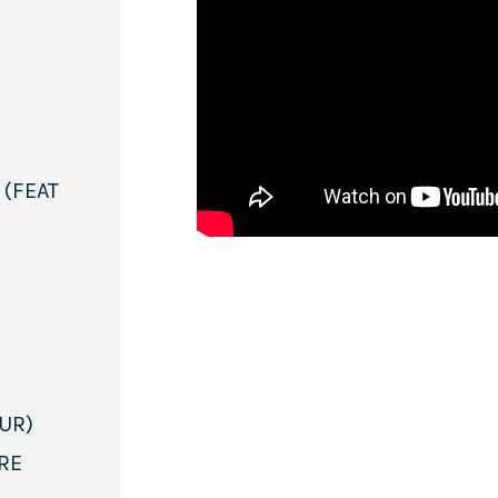
 (FEAT
ŒUR)
TRE