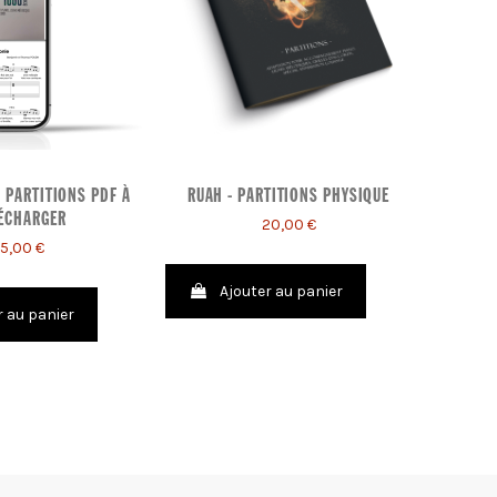
- PARTITIONS PDF À
RUAH - PARTITIONS PHYSIQUE
ROY
ÉCHARGER
PARTIT
20,00 €
15,00 €
Ajouter au panier
r au panier
A