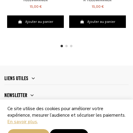
15,00 €
15,00 €
Ajouter au panier
Ajouter au panier
LIENS UTILES
NEWSLETTER
Ce site utilise des cookies pour améliorer votre
expérience, mesurer l’audience et sécuriser les paiements.
En savoir plus
.
© 2026 - ABT Prod |
Site réalisé et maintenu par Gracyl